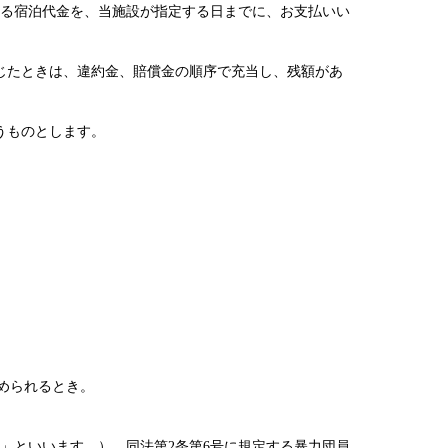
める宿泊代金を、当施設が指定する日までに、お支払いい
生じたときは、違約金、賠償金の順序で充当し、残額があ
うものとします。
められるとき。
団」といいます。）、同法第2条第6号に規定する暴力団員