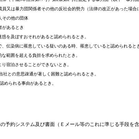
成員又は暴力団関係者その他の反社会的勢力（法律の改正があった場合
人その他の団体
者があるとき
い迷惑を及ぼすおそれがあると認められるとき。
良で、伝染病に罹患している疑いのある時、罹患していると認められると
理的な範囲を超える負担を求められたとき。
により宿泊させることができないとき。
、当社との意思疎通が著しく困難と認められるとき。
と認められる事由があるとき。
ジの予約システム及び書面（Ｅメール等のこれに準じる手段を