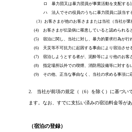
ロ 暴力団又は暴力団員が事業活動を支配する
ハ 法人でその役員のうちに暴力団員に該当す
（3）お客さまが他のお客さままたは当社（当社が
(4) お客さまが伝染病に罹患していると認められる
(5) 宿泊に関し、当社に対し、暴力的要求行為が
(6) 天災等不可抗力に起因する事由により宿泊させ
(7) 宿泊しようとする者が、泥酔等により他のお
(8) 指定場所以外での喫煙、消防用設備等に対す
(9) その他、正当な事由なく、当社の求める事項に
2. 当社が前項の規定（（6）を除く）に基づ
ます。なお、すでに支払い済みの宿泊料金等が
（宿泊の登録）