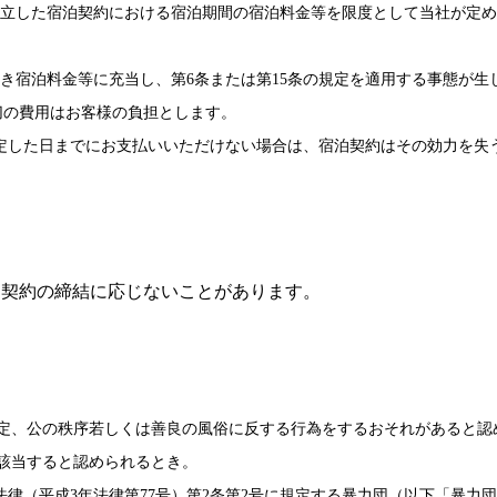
成立した宿泊契約における宿泊期間の宿泊料金等を限度として当社が定
べき宿泊料金等に充当し、第6条または第15条の規定を適用する事態が
切の費用はお客様の負担とします。
指定した日までにお支払いいただけない場合は、宿泊契約はその効力を失
泊契約の締結に応じないことがあります。
規定、公の秩序若しくは善良の風俗に反する行為をするおそれがあると認
該当すると認められるとき。
律（平成3年法律第77号）第2条第2号に規定する暴力団（以下「暴力